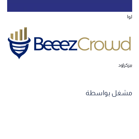
لوا
بيزكراود
مشغل بواسطة