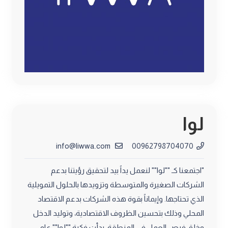
لوا
info@liwwa.com
00962798704070
"اجتمعنا كـ ""لوا"" لنعمل يداً بيد لتحقيق رؤيتنا بدعم
الشركات الصغيرة والمتوسطة وتزويدها بالحلول التمويلية
الذي تحتاجها. وإيماناً بقوة هذه الشركات بدعم الاقتصاد
المحلي وذلك بتحسين الظروف الاقتصادية، وتوليد الدخل
وخلق فرص العمل في المنطقة، بدأت فكرة ""لوا"" عام