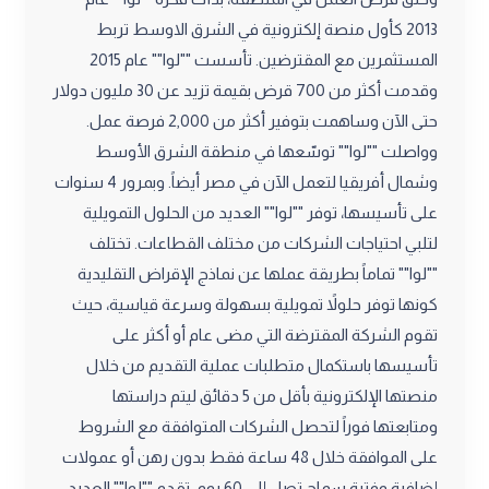
2013 كأول منصة إلكترونية في الشرق الاوسط تربط
المستثمرين مع المقترضين. تأسست ""لوا"" عام 2015
وقدمت أكثر من 700 قرض بقيمة تزيد عن 30 مليون دولار
حتى الآن وساهمت بتوفير أكثر من 2,000 فرصة عمل.
وواصلت ""لوا"" توسّعها في منطقة الشرق الأوسط
وشمال أفريقيا لتعمل الآن في مصر أيضاً. وبمرور 4 سنوات
على تأسيسها، توفر ""لوا"" العديد من الحلول التمويلية
لتلبي احتياجات الشركات من مختلف القطاعات. تختلف
""لوا"" تماماً بطريقة عملها عن نماذج الإقراض التقليدية
كونها توفر حلولاً تمويلية بسهولة وسرعة قياسية، حيث
تقوم الشركة المقترضة التي مضى عام أو أكثر على
تأسيسها باستكمال متطلبات عملية التقديم من خلال
منصتها الإلكترونية بأقل من 5 دقائق ليتم دراستها
ومتابعتها فوراً لتحصل الشركات المتوافقة مع الشروط
على الموافقة خلال 48 ساعة فقط بدون رهن أو عمولات
إضافية وفترة سماح تصل إلى 60 يوم. تقدم ""لوا"" العديد