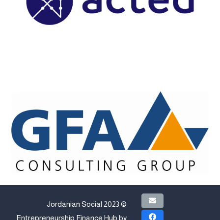
© 2023 Jordanian Social
Entrepreneurship Finance Hub by