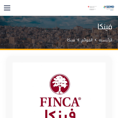
فينكا
الرئيسية
القوائم
فينكا