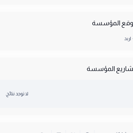
قع المؤسسة
اربد
اريع المؤسسة
لا توجد نتائج.