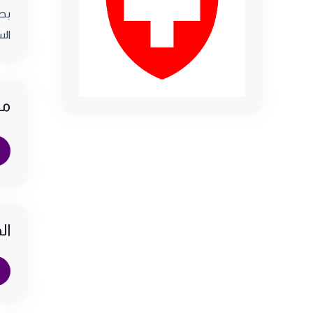
بصف
الس
مو
ال