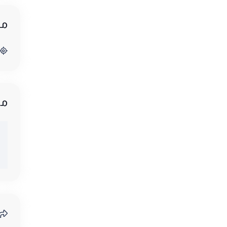
مو
مش