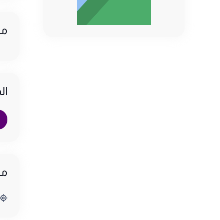
مو
ال
مو